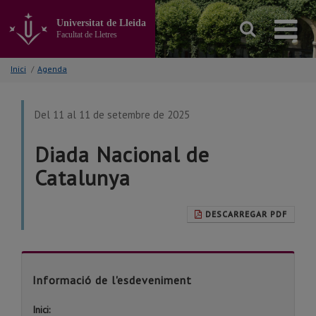
Anar
al
Universitat de Lleida
contingut
Facultat de Lletres
principal
de
Inici
/
Agenda
la
pàgina
Del 11 al 11 de setembre de 2025
Diada Nacional de
Catalunya
DESCARREGAR PDF
Informació de l'esdeveniment
Inici: