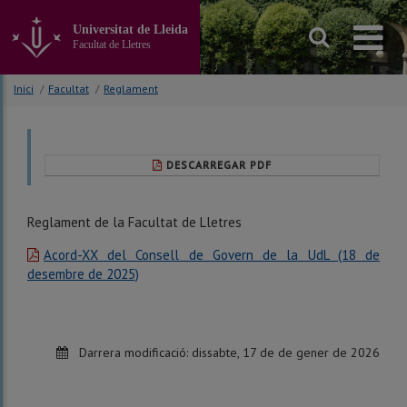
Anar
al
Universitat de Lleida
contingut
Facultat de Lletres
principal
de
Inici
/
Facultat
/
Reglament
la
pàgina
DESCARREGAR PDF
Reglament de la Facultat de Lletres
Acord-XX del Consell de Govern de la UdL (18 de
desembre de 2025)
Darrera modificació:
dissabte, 17 de de gener de 2026