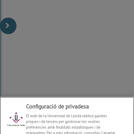
Configuració de privadesa
Facultat de Lletres
2026
© | Tel: (+34 ) 973 702064 -
El web de la Universitat de Lleida utilitza galetes
973 702108 - 973 703167
pròpies i de tercers per gestionar les vostres
preferències amb finalitats estadístiques i de
màrqueting. Per a més informació, consulteu l’apartat